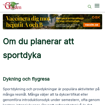
Start
Före resan
På resmålet
Om du planerar att
Efter resan
sportdyka
50+
Gravida
VaccUp
Dykning och flygresa
Sjukv.pers
Sportdykning och provdykningar är populära aktiviteter på
många resmål. Många väljer att ta dykcertifikat eller
genomföra introduktionsdyk under semestern, ofta genom