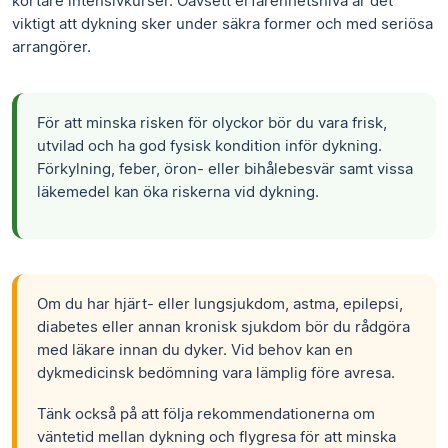
kortare intensivkurser. Oavsett erfarenhetsnivå är det
viktigt att dykning sker under säkra former och med seriösa
arrangörer.
För att minska risken för olyckor bör du vara frisk,
utvilad och ha god fysisk kondition inför dykning.
Förkylning, feber, öron- eller bihålebesvär samt vissa
läkemedel kan öka riskerna vid dykning.
Om du har hjärt- eller lungsjukdom, astma, epilepsi,
diabetes eller annan kronisk sjukdom bör du rådgöra
med läkare innan du dyker. Vid behov kan en
dykmedicinsk bedömning vara lämplig före avresa.
Tänk också på att följa rekommendationerna om
väntetid mellan dykning och flygresa för att minska