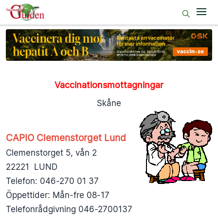
Start
Före resan
På resmålet
Vaccinationsmottagningar
Efter resan
Skåne
50+
CAPIO Clemenstorget Lund
Gravida
Clemenstorget 5, vån 2
VaccUp
22221 LUND
Telefon: 046-270 01 37
Sjukv.pers
Öppettider: Mån-fre 08-17
Telefonrådgivning 046-2700137