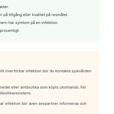
akter.
å tillgång eller kvalitet på resmålet.
nern har symtom på en infektion.
procentigt.
llt överförbar infektion bör du kontakta sjukvården
emedel eller antibiotika som köpts utomlands. Fel
tibiotikaresistens.
bar infektion bör även sexpartner informeras och