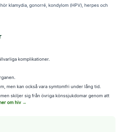
na hör klamydia, gonorré, kondylom (HPV), herpes och
r
llvarliga komplikationer.
organen.
m, men kan också vara symtomfri under lång tid.
n men skiljer sig från övriga könssjukdomar genom att
mer om hiv →