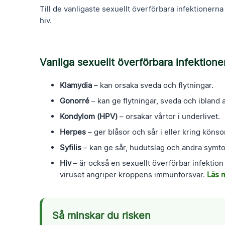
Till de vanligaste sexuellt överförbara infektioner
hiv.
Vanliga sexuellt överförbara infektione
Klamydia
– kan orsaka sveda och flytningar.
Gonorré
– kan ge flytningar, sveda och ibland a
Kondylom (HPV)
– orsakar vårtor i underlivet.
Herpes
– ger blåsor och sår i eller kring köns
Syfilis
– kan ge sår, hudutslag och andra symto
Hiv
– är också en sexuellt överförbar infektio
viruset angriper kroppens immunförsvar.
Läs 
Så minskar du risken